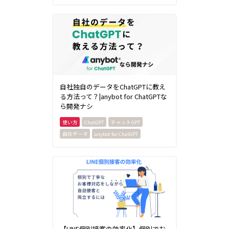
自社独自のデータをChatGPTに教え
る方法って？|anybot for ChatGPTな
ら開発ナシ
ChatGPT
チャットGPT
自社データ
anybot for ChatGPT
【LINE個別接客の効率化】個別でお