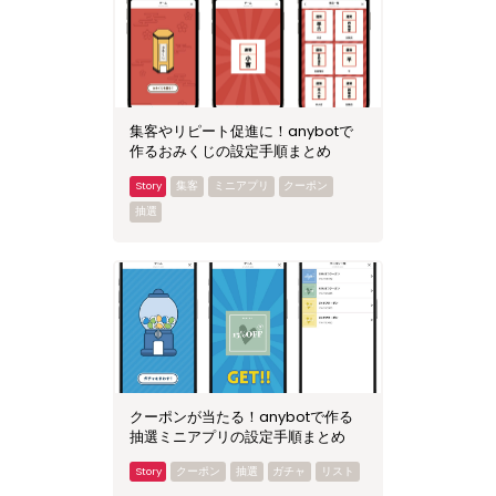
集客やリピート促進に！anybotで
作るおみくじの設定手順まとめ
集客
ミニアプリ
クーポン
抽選
クーポンが当たる！anybotで作る
抽選ミニアプリの設定手順まとめ
クーポン
抽選
ガチャ
リスト