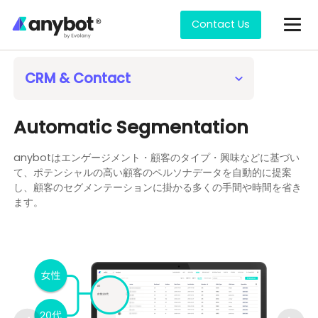
Contact Us
Features
Keyword Analysis
No-Code Bot Builder
Store RMS
CRM & Contact
User Count Analysis
Seamless API Integration
Collecting Payment
Marketing Automation Step Messaging
Content Delivery Analysis
Scheduled Broadcasting
Store Builder
Automatic Segmentation
Broadcast to LINE, Email, SMS
Surveys & Analytics
Conditional Formatting
Coupon Management
anybotはエンゲージメント・顧客のタイプ・興味などに基づい
Broadcast by Segment
Saved Content
Notifications for Email/Slack/Database
て、ポテンシャルの高い顧客のペルソナデータを自動的に提案
Automatic Segmentation
し、顧客のセグメンテーションに掛かる多くの手間や時間を省き
Next-Gen UI/UX
RMS (Reservation Management)
ます。
CSV Import
Multi-Menu Switching
Questionnaires
Autobuilding CRM