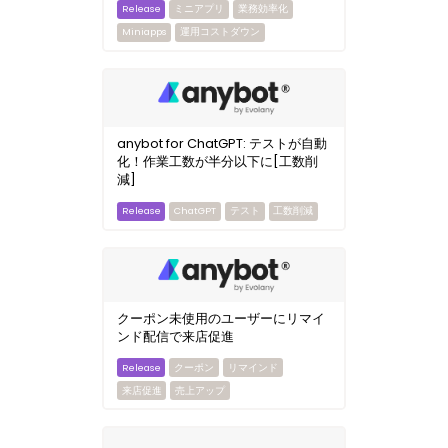
ミニアプリ
業務効率化
Miniapps
運用コストダウン
anybot for ChatGPT: テストが自動
化！作業工数が半分以下に[工数削
減]
ChatGPT
テスト
工数削減
クーポン未使用のユーザーにリマイ
ンド配信で来店促進
クーポン
リマインド
来店促進
売上アップ