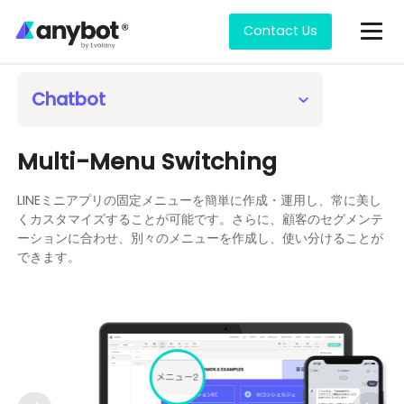
Contact Us
Features
Keyword Analysis
Chatbot
User Count Analysis
No-Code Bot Builder
Store RMS
Marketing Automation Step Messaging
Content Delivery Analysis
Multi-Menu Switching
Seamless API Integration
Collecting Payment
Broadcast to LINE, Email, SMS
Surveys & Analytics
LINEミニアプリの固定メニューを簡単に作成・運用し、常に美し
Scheduled Broadcasting
Store Builder
Broadcast by Segment
くカスタマイズすることが可能です。さらに、顧客のセグメンテ
Conditional Formatting
Coupon Management
Automatic Segmentation
ーションに合わせ、別々のメニューを作成し、使い分けることが
できます。
Saved Content
Notifications for Email/Slack/Database
CSV Import
Next-Gen UI/UX
RMS (Reservation Management)
Autobuilding CRM
Questionnaires
Multi-Menu Switching