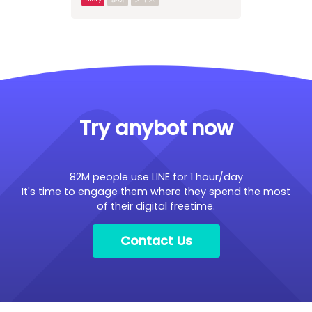
診断
クイズ
Try anybot now
82M people use LINE for 1 hour/day
It's time to engage them where they spend the most
of their digital freetime.
Contact Us