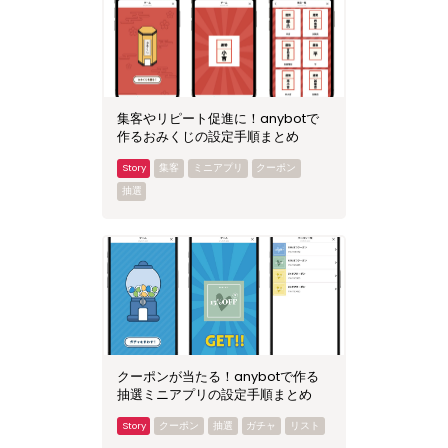
集客やリピート促進に！anybotで
作るおみくじの設定手順まとめ
集客
ミニアプリ
クーポン
抽選
クーポンが当たる！anybotで作る
抽選ミニアプリの設定手順まとめ
クーポン
抽選
ガチャ
リスト