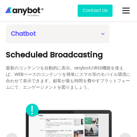
Contact Us
Features
Keyword Analysis
Chatbot
User Count Analysis
No-Code Bot Builder
Store RMS
Marketing Automation Step Messaging
Content Delivery Analysis
Scheduled Broadcasting
Seamless API Integration
Collecting Payment
Broadcast to LINE, Email, SMS
Surveys & Analytics
最新のコンテンツを自動的に表示。anybotのRSS機能を使え
Store Builder
Broadcast by Segment
Scheduled Broadcasting
ば、WEBベースのコンテンツを簡単にスマホ等のモバイル環境に
Conditional Formatting
Coupon Management
Automatic Segmentation
合わせて表示できます。顧客が最も時間を費やすプラットフォー
ムにて、エンゲージメントを図りましょう。
Saved Content
Notifications for Email/Slack/Database
CSV Import
Next-Gen UI/UX
RMS (Reservation Management)
Autobuilding CRM
Multi-Menu Switching
Questionnaires