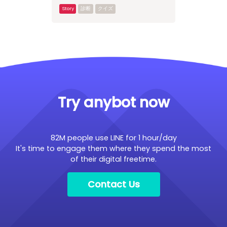
診断
クイズ
Try anybot now
82M people use LINE for 1 hour/day
It's time to engage them where they spend the most
of their digital freetime.
Contact Us