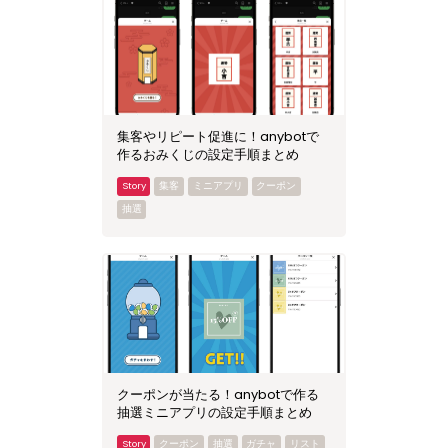
集客やリピート促進に！anybotで
作るおみくじの設定手順まとめ
集客
ミニアプリ
クーポン
抽選
クーポンが当たる！anybotで作る
抽選ミニアプリの設定手順まとめ
クーポン
抽選
ガチャ
リスト