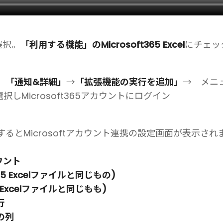
選択。
「利用する機能」のMicrosoft365 Excel
にチェッ
。
「通知&詳細」
→
「拡張機能の実行を追加」
→ メニ
択しMicrosoft365アカウントにログイン
するとMicrosoftアカウント連携の設定画面が表示さ
ウント
65 Excelファイルと同じもの)
5 Excelファイルと同じもも)
行
の列