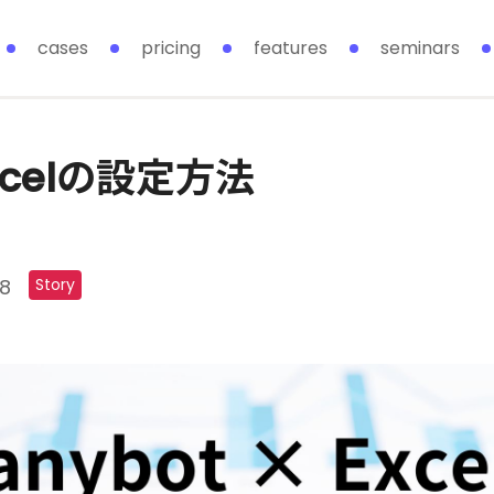
cases
pricing
features
seminars
Excelの設定方法
8