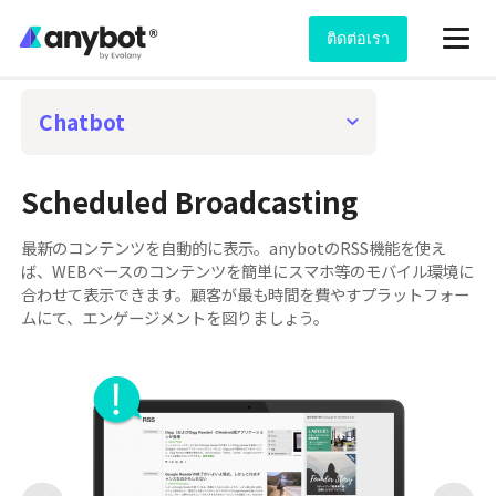
ติดต่อเรา
ฟีเจอร์
Keyword Analysis
Chatbot
User Count Analysis
No-Code Bot Builder
Store RMS
Marketing Automation Step Messaging
Content Delivery Analysis
Scheduled Broadcasting
Seamless API Integration
Collecting Payment
Broadcast to LINE, Email, SMS
Surveys & Analytics
Store Builder
Broadcast by Segment
Scheduled Broadcasting
最新のコンテンツを自動的に表示。anybotのRSS機能を使え
ば、WEBベースのコンテンツを簡単にスマホ等のモバイル環境に
Conditional Formatting
Coupon Management
Automatic Segmentation
合わせて表示できます。顧客が最も時間を費やすプラットフォー
ムにて、エンゲージメントを図りましょう。
Saved Content
Notifications for Email/Slack/Database
CSV Import
Next-Gen UI/UX
RMS (Reservation Management)
Autobuilding CRM
Multi-Menu Switching
Questionnaires