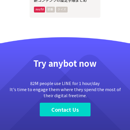
断コンテンツの設定手順まとめ
診断
クイズ
Try anybot now
82M people use LINE for 1 hour/day
It's time to engage them where they spend the most of
their digital freetime.
Contact Us