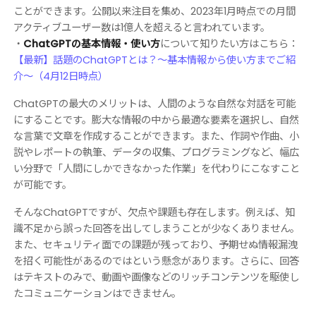
ことができます。公開以来注目を集め、2023年1月時点での月間
アクティブユーザー数は1億人を超えると言われています。
・
ChatGPTの基本情報・使い方
について知りたい方はこちら：
【最新】話題のChatGPTとは？〜基本情報から使い方までご紹
介〜（4月12日時点）
ChatGPTの最大のメリットは、人間のような自然な対話を可能
にすることです。膨大な情報の中から最適な要素を選択し、自然
な言葉で文章を作成することができます。また、作詞や作曲、小
説やレポートの執筆、データの収集、プログラミングなど、幅広
い分野で「人間にしかできなかった作業」を代わりにこなすこと
が可能です。
そんなChatGPTですが、欠点や課題も存在します。例えば、知
識不足から誤った回答を出してしまうことが少なくありません。
また、セキュリティ面での課題が残っており、予期せぬ情報漏洩
を招く可能性があるのではという懸念があります。さらに、回答
はテキストのみで、動画や画像などのリッチコンテンツを駆使し
たコミュニケーションはできません。