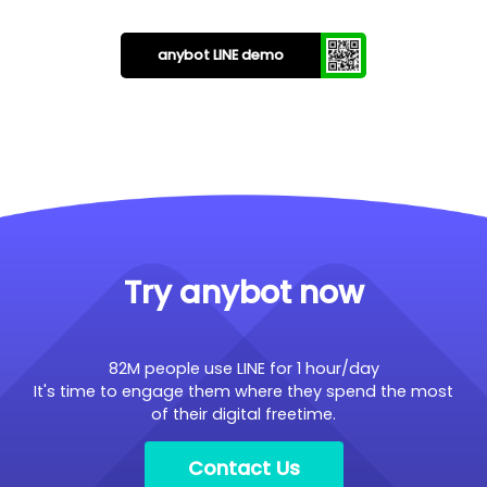
anybot LINE demo
Try anybot now
82M people use LINE for 1 hour/day
It's time to engage them where they spend the most
of their digital freetime.
Contact Us