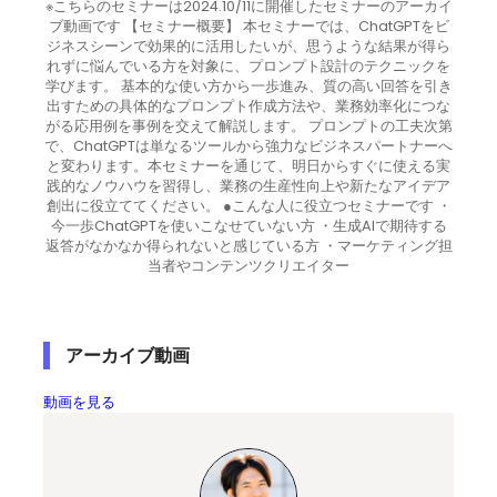
※こちらのセミナーは2024.10/11に開催したセミナーのアーカイ
ブ動画です 【セミナー概要】 本セミナーでは、ChatGPTをビ
ジネスシーンで効果的に活用したいが、思うような結果が得ら
れずに悩んでいる方を対象に、プロンプト設計のテクニックを
学びます。 基本的な使い方から一歩進み、質の高い回答を引き
出すための具体的なプロンプト作成方法や、業務効率化につな
がる応用例を事例を交えて解説します。 プロンプトの工夫次第
で、ChatGPTは単なるツールから強力なビジネスパートナーへ
と変わります。本セミナーを通じて、明日からすぐに使える実
践的なノウハウを習得し、業務の生産性向上や新たなアイデア
創出に役立ててください。 ●こんな人に役立つセミナーです ・
今一歩ChatGPTを使いこなせていない方 ・生成AIで期待する
返答がなかなか得られないと感じている方 ・マーケティング担
当者やコンテンツクリエイター
アーカイブ動画
動画を見る