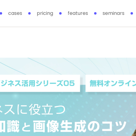
cases
pricing
features
seminars