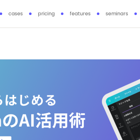
cases
pricing
features
seminars