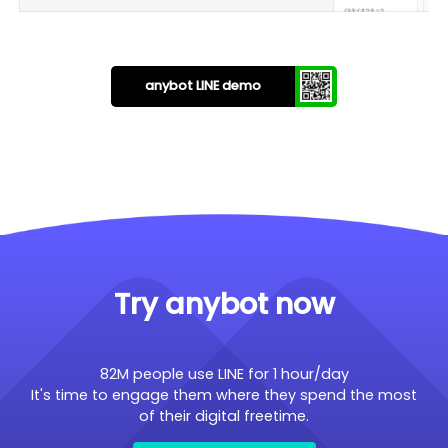
anybot LINE demo
Try anybot now
82M people use LINE for 1 hour/day
It's time to engage them where they spend the most
of their digital freetime.