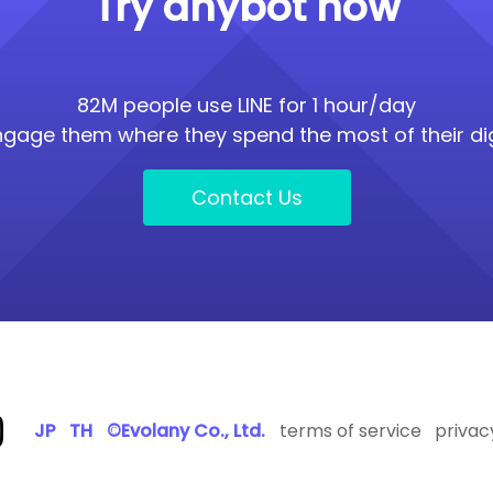
Try anybot now
82M people use LINE for 1 hour/day
engage them where they spend the most of their dig
Contact Us
JP
TH
©Evolany Co., Ltd.
terms of service
privac