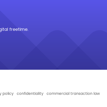
ital freetime.
y policy
confidentiality
commercial transaction law