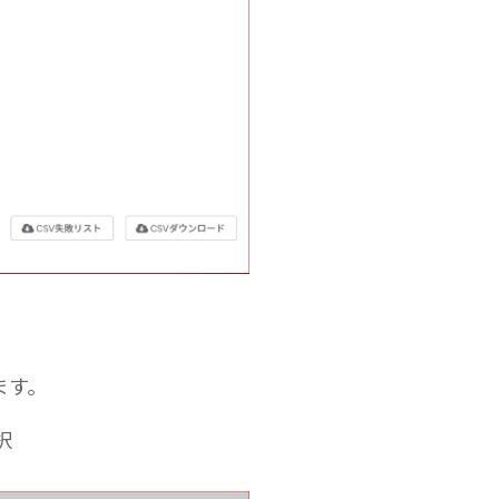
ます。
択