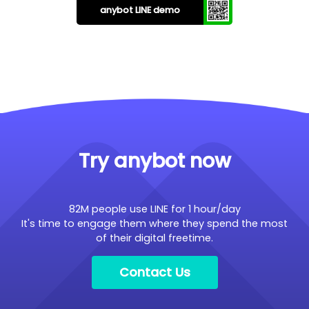
anybot LINE demo
Try anybot now
82M people use LINE for 1 hour/day
It's time to engage them where they spend the most
of their digital freetime.
Contact Us