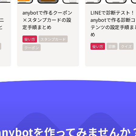
anybotで作るクーポン
LINEで診断テスト！
ミニ
×スタンプカードの設
anybotで作る診断
と
定手順まとめ
テンツの設定手順ま
め
スタンプカード
診断
クイズ
クーポン
anybotを作ってみませんか