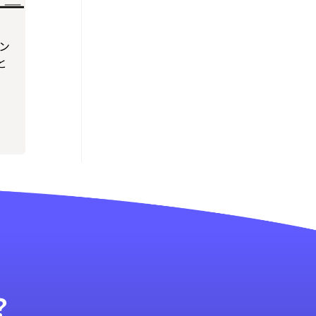
コン
と
？